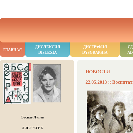
ДИСЛЕКСИЯ
ДИСГРАФИЯ
СД
ГЛАВНАЯ
DISLEXIA
DYSGRAPHIA
AD
НОВОСТИ
22.05.2013 :: Воспитат
Сесиль Лупан
дислексик