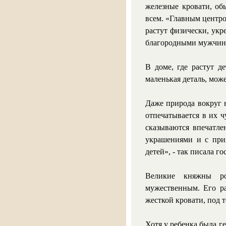
железные кровати, об
всем. «Главным центро
растут физически, укр
благородными мужчин
В доме, где растут д
маленькая деталь, мож
Даже природа вокруг н
отпечатывается в их ч
сказываются впечатле
украшениями и с при
детей», - так писала г
Великие княжны ро
мужественным. Его ра
жесткой кровати, под 
Хотя у ребенка была г