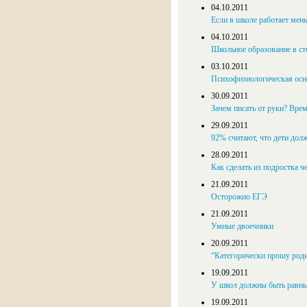
04.10.2011
Если в школе работает мен
04.10.2011
Школь­ное об­ра­зо­ва­ние в с
03.10.2011
Психофизиологическая осн
30.09.2011
Зачем писать от руки? Вре
29.09.2011
92% считают, что дети дол
28.09.2011
Как сделать из подростка ч
21.09.2011
Осторожно ЕГЭ
21.09.2011
Умные двоечники
20.09.2011
“Категорически про­шу ро­ди­т
19.09.2011
У школ должны быть равны
19.09.2011