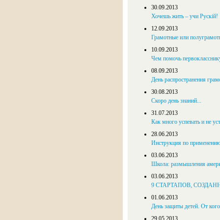
30.09.2013
Хочешь жить – учи Рускій!
12.09.2013
Грамотные или полуграмот
10.09.2013
Чем помочь первоклассник
08.09.2013
День распространения грам
30.08.2013
Скоро день знаний...
31.07.2013
Как много успевать и не ус
28.06.2013
Инструкция по применению
03.06.2013
Школа: размышления амери
03.06.2013
9 СТАРТАПОВ, СОЗДА
01.06.2013
День защиты детей. От кого
29.05.2013