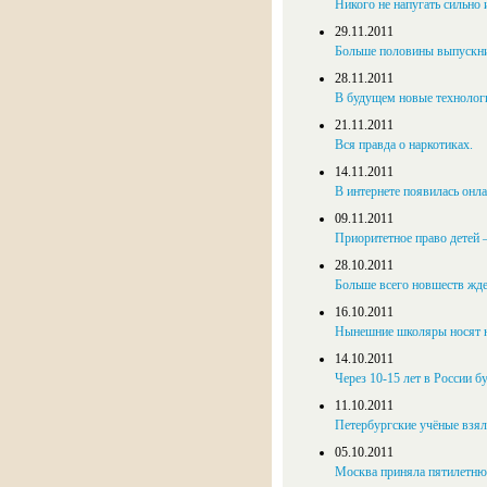
Никого не напугать сильно 
29.11.2011
Больше половины выпускник
28.11.2011
В будущем новые технологи
21.11.2011
Вся правда о наркотиках.
14.11.2011
В интернете появилась онл
09.11.2011
Приоритетное право детей 
28.10.2011
Больше всего новшеств жде
16.10.2011
Нынешние школяры носят 
14.10.2011
Через 10-15 лет в России б
11.10.2011
Пе­тер­бург­ские учё­ные взя­л
05.10.2011
Мо­ск­ва при­ня­ла пя­ти­лет