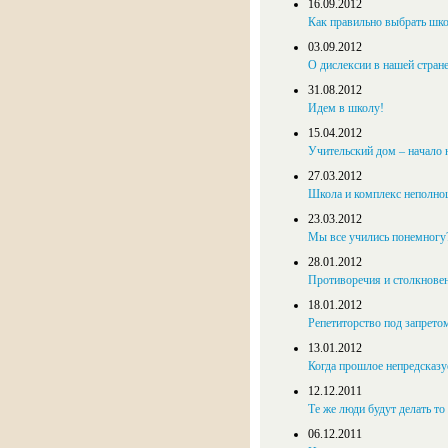
16.09.2012
Как правильно выбрать шко
03.09.2012
О дислексии в нашей стран
31.08.2012
Идем в школу!
15.04.2012
Учительский дом – начало 
27.03.2012
Школа и комплекс неполно
23.03.2012
Мы все учились понемногу
28.01.2012
Противоречия и столкновен
18.01.2012
Репетиторство под запрето
13.01.2012
Когда прошлое непредсказу
12.12.2011
Те же люди будут делать то
06.12.2011